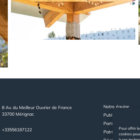
À propos
Notre équipe
8 Av. du Meilleur Ouvrier de France
33700
Mérignac
Public/Privé
Particuliers
Pour offrir 
+33556187122
Patrimoine
cookies pour
à ces techn