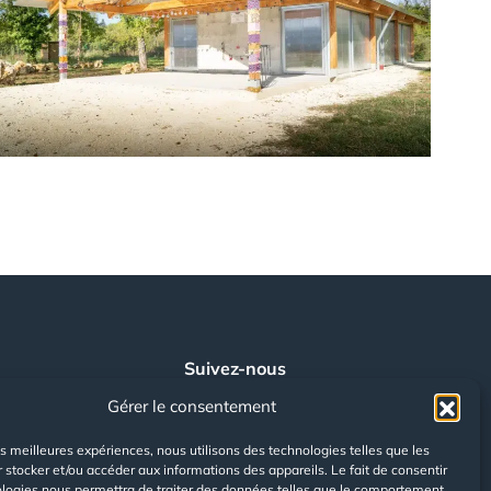
Suivez-nous
sur les réseaux
sociaux
Gérer le consentement
les meilleures expériences, nous utilisons des technologies telles que les
facebook
 stocker et/ou accéder aux informations des appareils. Le fait de consentir
ologies nous permettra de traiter des données telles que le comportement