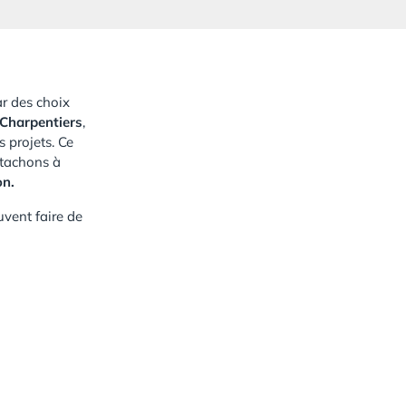
r des choix
 Charpentiers
,
 projets. Ce
ttachons à
on.
vent faire de