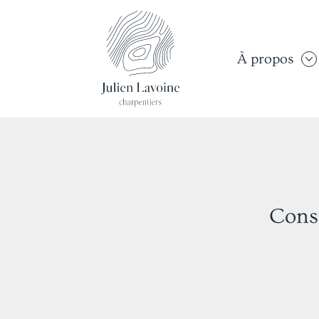
À propos
Const