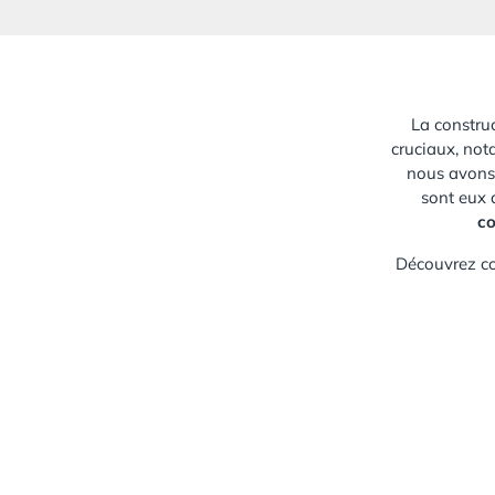
La constru
cruciaux, not
nous avons 
sont eux 
co
Découvrez co