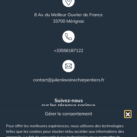
les
demandes de charpente bois métal en Gironde.
8 Av. du Meilleur Ouvrier de France
33700
Mérignac
+33556187122
contact@julienlavoinecharpentiers.fr
Suivez-nous
sur les réseaux sociaux
Gérer le consentement
facebook
Pour offrir les meilleures expériences, nous utilisons des technologies
linkedin
telles que les cookies pour stocker et/ou accéder aux informations des
appareils. Le fait de consentir à ces technologies nous permettra de