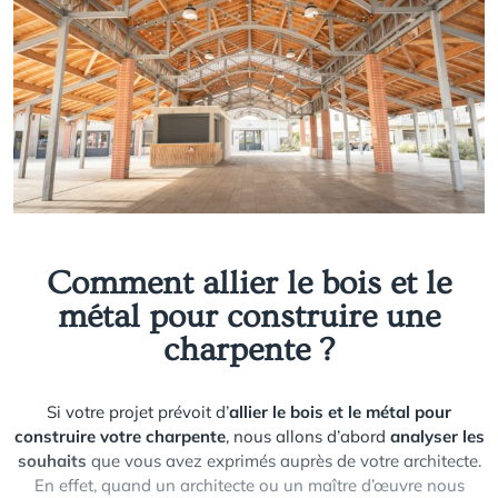
expérience en matière de construction
, nous partageons
avec votre maître d’œuvre les points d’amélioration qui
peuvent être envisagés pour satisfaire votre demande. Le
métal et le bois offrent tant de possibilités !
Comment allier le bois et le
métal pour construire une
charpente ?
Si votre projet prévoit d’
allier le bois et le métal pour
construire votre charpente
, nous allons d’abord
analyser les
souhaits
que vous avez exprimés auprès de votre architecte.
En effet, quand un architecte ou un maître d’œuvre nous