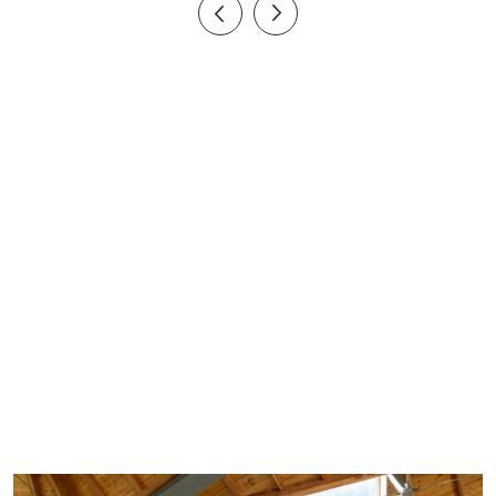
Maison
architecte
Architecte
:
Charlotte
Allard