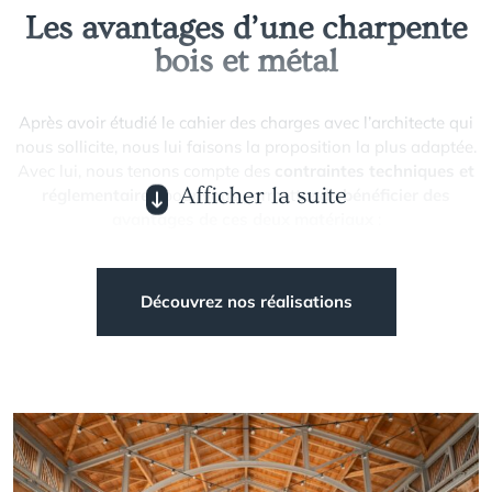
Les avantages d’une charpente
bois et métal
Après avoir étudié le cahier des charges avec l’architecte qui
nous sollicite, nous lui faisons la proposition la plus adaptée.
Avec lui, nous tenons compte des
contraintes techniques et
Afficher la suite
réglementaires
pour vous permettre de
bénéficier des
avantages de ces deux matériaux
:
Résistance et robustesse
Nombreuses possibilités esthétiques
Découvrez nos réalisations
Facilité de pose
Légèreté du métal
Assemblages soignés
Grâce à notre
maîtrise unique du travail du bois et du métal
,
nous vous garantissons une
approche personnalisée
, en lien
avec les plans que votre architecte vous a présentés. Aussi,
nous sommes
forces de proposition
. En effet, du fait de notre